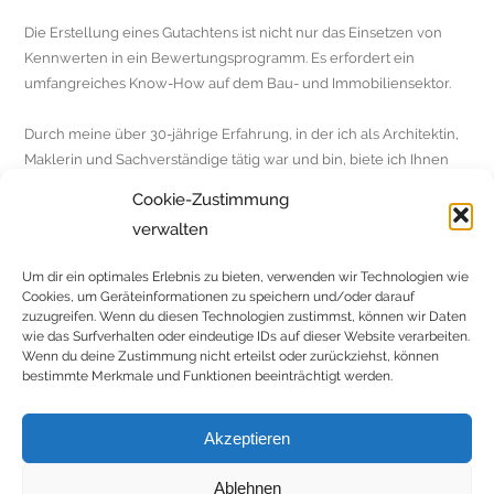
Die Erstellung eines Gutachtens ist nicht nur das Einsetzen von
Kennwerten in ein Bewertungsprogramm. Es erfordert ein
umfangreiches Know-How auf dem Bau- und Immobiliensektor.
Durch meine über 30-jährige Erfahrung, in der ich als Architektin,
Maklerin und Sachverständige tätig war und bin, biete ich Ihnen
genau das, verbunden mit einem großen Interesse daran, die zu
Cookie-Zustimmung
bewertende Immobilie zu durchleuchten, d.h. alle Daten
verwalten
umfassend zu erheben und miteinander zu verbinden, und dies in
dem Verkehrswert abzubilden. Dieser hohe Anspruch bürgt für
Um dir ein optimales Erlebnis zu bieten, verwenden wir Technologien wie
Qualität.
Cookies, um Geräteinformationen zu speichern und/oder darauf
zuzugreifen. Wenn du diesen Technologien zustimmst, können wir Daten
wie das Surfverhalten oder eindeutige IDs auf dieser Website verarbeiten.
Wenn du deine Zustimmung nicht erteilst oder zurückziehst, können
KONTAKT
bestimmte Merkmale und Funktionen beeinträchtigt werden.
Akzeptieren
Ablehnen