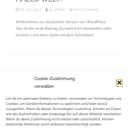
26. Juni 2017
By
mTfee
No Comments
Willkommen zur deutschen Version von WordPress.
Dies ist der erste Beitrag. Du kannst ihn bearbeiten oder
löschen. Und dann starte mit dem Schreiben!
Cookie-Zustimmung
verwalten
Um dir ein optimales Erlebnis zu bieten, verwenden wir Technologien wie
ICH BETREUE SIE GERNE:
Cookies, um Geräteinformationen zu speichern und/oder darauf
zuzugreifen. Wenn du diesen Technologien zustimmst, können wir Daten
DI Sabine Holzmann
wie das Surfverhalten oder eindeutige IDs auf dieser Website verarbeiten.
Wenn du deine Zustimmung nicht erteilst oder zurückziehst, können
über mich
bestimmte Merkmale und Funktionen beeinträchtigt werden.